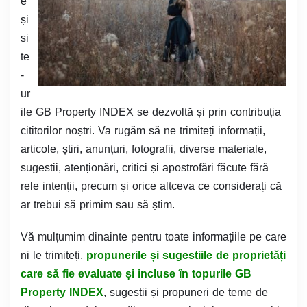
e
și
si
te
-
ur
ile GB Property INDEX se dezvoltă și prin contribuția
cititorilor noștri. Va rugăm să ne trimiteți informații,
articole, știri, anunțuri, fotografii, diverse materiale,
sugestii, atenționări, critici și apostrofări făcute fără
rele intenții, precum și orice altceva ce considerați că
ar trebui să primim sau să știm.
Vă mulțumim dinainte pentru toate informațiile pe care
ni le trimiteți,
propunerile și sugestiile de proprietăți
care să fie evaluate și incluse în topurile GB
Property INDEX
, sugestii și propuneri de teme de