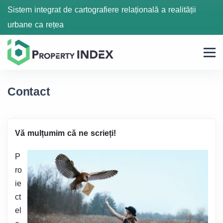
Sistem integrat de cartografiere relațională a realității
urbane ca rețea
Contact
Vă mulțumim că ne scrieți!
P
ro
ie
ct
el