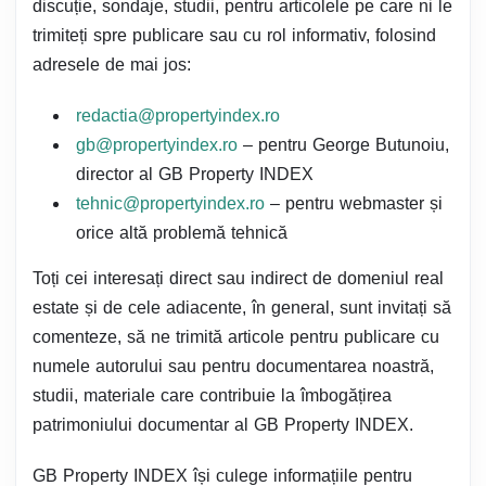
discuție, sondaje, studii, pentru articolele pe care ni le
trimiteți spre publicare sau cu rol informativ, folosind
adresele de mai jos:
redactia@propertyindex.ro
gb@propertyindex.ro
– pentru George Butunoiu,
director al GB Property INDEX
tehnic@propertyindex.ro
– pentru webmaster și
orice altă problemă tehnică
Toți cei interesați direct sau indirect de domeniul real
estate și de cele adiacente, în general, sunt invitați să
comenteze, să ne trimită articole pentru publicare cu
numele autorului sau pentru documentarea noastră,
studii, materiale care contribuie la îmbogățirea
patrimoniului documentar al GB Property INDEX.
GB Property INDEX își culege informațiile pentru