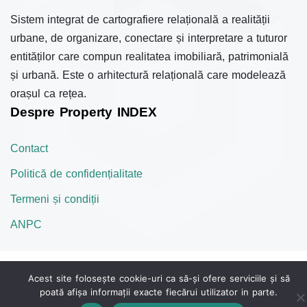
Sistem integrat de cartografiere relațională a realității
urbane, de organizare, conectare și interpretare a tuturor
entităților care compun realitatea imobiliară, patrimonială
și urbană. Este o arhitectură relațională care modelează
orașul ca rețea.
Despre Property INDEX
Contact
Politică de confidențialitate
Termeni și condiții
ANPC
© 2022 Quality Property INDEX
Acest site folosește cookie-uri ca să-și ofere serviciile și să
poată afișa informații exacte fiecărui utilizator in parte.