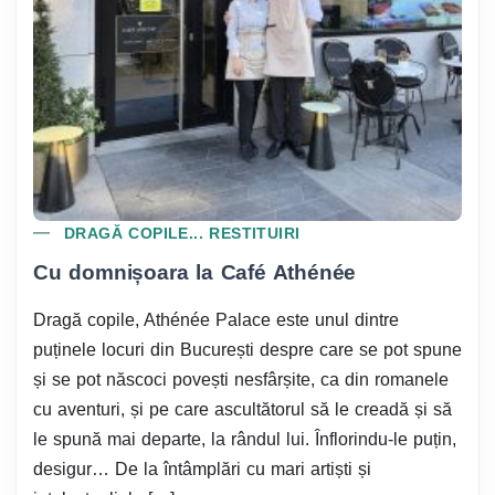
DRAGĂ COPILE... RESTITUIRI
Cu domnișoara la Café Athénée
Dragă copile, Athénée Palace este unul dintre
puținele locuri din București despre care se pot spune
și se pot născoci povești nesfârșite, ca din romanele
cu aventuri, și pe care ascultătorul să le creadă și să
le spună mai departe, la rândul lui. Înflorindu-le puțin,
desigur… De la întâmplări cu mari artiști și