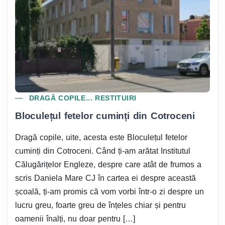
DRAGĂ COPILE... RESTITUIRI
Bloculețul fetelor cuminți din Cotroceni
Dragă copile, uite, acesta este Bloculețul fetelor
cuminți din Cotroceni. Când ți-am arătat Institutul
Călugărițelor Engleze, despre care atât de frumos a
scris Daniela Mare CJ în cartea ei despre această
școală, ți-am promis că vom vorbi într-o zi despre un
lucru greu, foarte greu de înțeles chiar și pentru
oamenii înalți, nu doar pentru […]