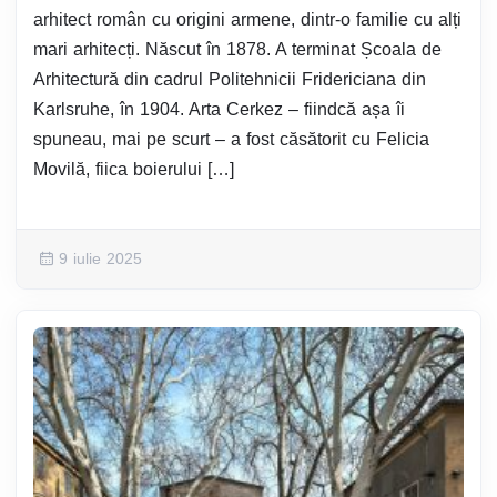
arhitect român cu origini armene, dintr-o familie cu alți
mari arhitecți. Născut în 1878. A terminat Școala de
Arhitectură din cadrul Politehnicii Fridericiana din
Karlsruhe, în 1904. Arta Cerkez – fiindcă așa îi
spuneau, mai pe scurt – a fost căsătorit cu Felicia
Movilă, fiica boierului […]
9 iulie 2025