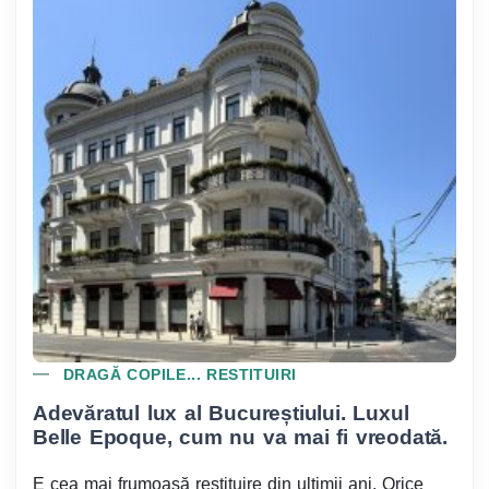
DRAGĂ COPILE... RESTITUIRI
Adevăratul lux al Bucureștiului. Luxul
Belle Epoque, cum nu va mai fi vreodată.
E cea mai frumoasă restituire din ultimii ani. Orice