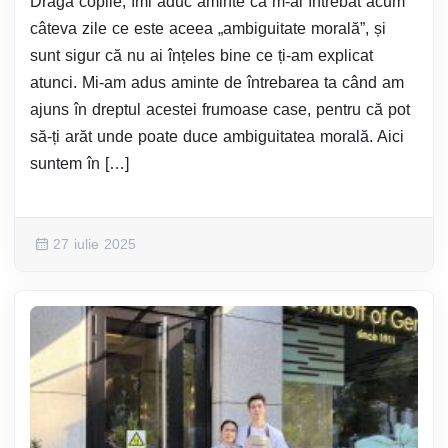
Dragă copile, îmi aduc aminte că m-ai întrebat acum
câteva zile ce este aceea „ambiguitate morală”, și
sunt sigur că nu ai înțeles bine ce ți-am explicat
atunci. Mi-am adus aminte de întrebarea ta când am
ajuns în dreptul acestei frumoase case, pentru că pot
să-ți arăt unde poate duce ambiguitatea morală. Aici
suntem în […]
27 iulie 2025