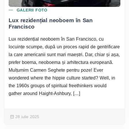
GALERII FOTO
Lux rezidențial neoboem în San
Francisco
Lux rezidențial neoboem în San Francisco, cu
locuințe scumpe, după un proces rapid de gentrificare
la care americanii sunt mari maeștri. Dar, chiar și așa,
prefer boema, neoboema și arhitectura europeană.
Mulțumim Carmen Seghete pentru poze! Ever
wondered where the hippie culture started? Well, in
the 1960s groups of spiritual freethinkers would
gather around Haight-Ashbury, […]
28 iulie 2025