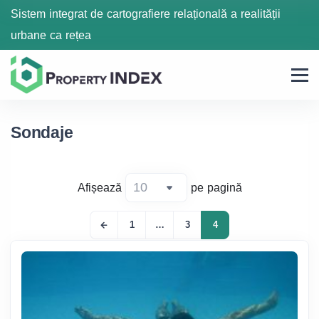
Sistem integrat de cartografiere relațională a realității
urbane ca rețea
Sondaje
Afișează
pe pagină
1
…
3
4