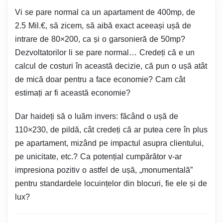
Vi se pare normal ca un apartament de 400mp, de
2.5 Mil.€, să zicem, să aibă exact aceeași ușă de
intrare de 80×200, ca și o garsonieră de 50mp?
Dezvoltatorilor li se pare normal… Credeți că e un
calcul de costuri în această decizie, că pun o ușă atât
de mică doar pentru a face economie? Cam cât
estimați ar fi această economie?
Dar haideți să o luăm invers: făcând o ușă de
110×230, de pildă, cât credeți că ar putea cere în plus
pe apartament, mizând pe impactul asupra clientului,
pe unicitate, etc.? Ca potențial cumpărător v-ar
impresiona pozitiv o astfel de ușă, „monumentală”
pentru standardele locuințelor din blocuri, fie ele și de
lux?