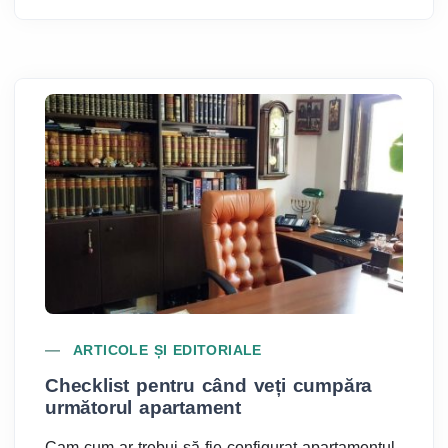
ARTICOLE ȘI EDITORIALE
Checklist pentru când veți cumpăra
C
următorul apartament
1
a
Cam cum ar trebui să fie configurat apartamentul