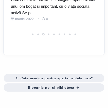
Ap
e,
unui om bogat și important, cu o viață socială
Av
activă Se pot.
M
martie 2022
0
Câte niveluri pentru apartamentele mari?
Blocurile noi și biblioteca