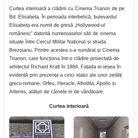
Curtea interioară a clădirii cu Cinema Trianon de pe
Bd. Elisabeta. În perioada interbelică, bulevardul
Elisabeta era numit de presă „Hollywood-ul
românesc” datorită numeroaselor săli de cinema
situate între Cercul Militar Național și strada
Brezoianu. Printre acestea s-a numărat și Cinema
Trianon, care funcționa într-o clădire proiectată de
arhitectul Richard Kraft în 1884. Fațada ei ieșea în
evidență prin prezența a cinci statui ale unor zeități
greco-romane: Orfeu, Heracle, Afrodita, Apollo și
Artemis, alături de câinele ei de vânătoare.
Curtea interioară