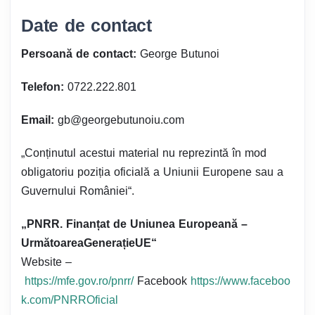
Date de contact
Persoană de contact:
George Butunoi
Telefon:
0722.222.801
Email:
gb@georgebutunoiu.com
„Conținutul acestui material nu reprezintă în mod
obligatoriu poziția oficială a Uniunii Europene sau a
Guvernului României“.
„PNRR. Finanțat de Uniunea Europeană –
UrmătoareaGenerațieUE“
Website –
https://mfe.gov.ro/pnrr/
Facebook
https://www.faceboo
k.com/PNRROficial