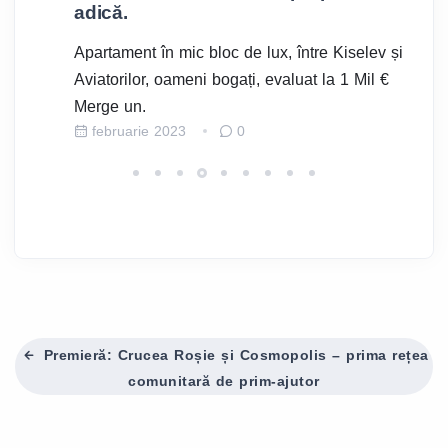
Lu
adică.
l
ri
Apartament în mic bloc de lux, între Kiselev și
pe
Aviatorilor, oameni bogați, evaluat la 1 Mil €
Merge un.
februarie 2023
0
Premieră: Crucea Roșie și Cosmopolis – prima rețea
comunitară de prim-ajutor