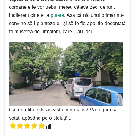
coroanele le vor trebui mereu câteva zeci de ani,
indiferent cine e la
putere
. Așa că niciunui primar nu-i
convine să-i planteze el, și să le fie apoi fie decontată
frumusețea de următorii, care-i iau locul…
Cât de utilă este această informație? Vă rugăm să
votați apăsând pe o steluță...