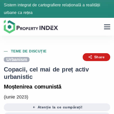
Sistem integrat de cartografiere relațională a realității
urbane ca rețea
TEME DE DISCUȚIE
Share
Urbanism
Copacii, cel mai de preț activ
urbanistic
Moștenirea comunistă
(iunie 2023)
Atenție la ce cumpărați!