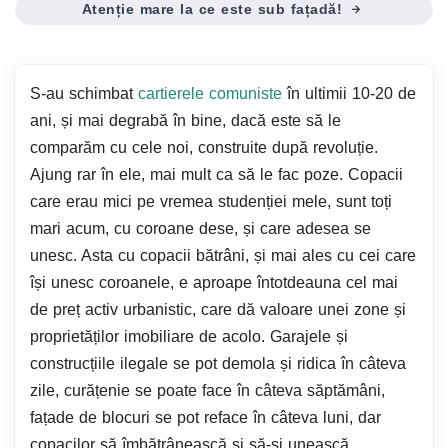
Atenție mare la ce este sub fațadă!
S-au schimbat
cartierele comuniste
în ultimii 10-20 de
ani, și mai degrabă în bine, dacă este să le
comparăm cu cele noi, construite după revoluție.
Ajung rar în ele, mai mult ca să le fac poze. Copacii
care erau mici pe vremea studenției mele, sunt toți
mari acum, cu coroane dese, și care adesea se
unesc. Asta cu copacii bătrâni, și mai ales cu cei care
își unesc coroanele, e aproape întotdeauna cel mai
de preț activ urbanistic, care dă valoare unei zone și
proprietăților imobiliare de acolo. Garajele și
construcțiile ilegale se pot demola și ridica în câteva
zile, curățenie se poate face în câteva săptămâni,
fațade de blocuri se pot reface în câteva luni, dar
copacilor să îmbătrânească și să-și unească