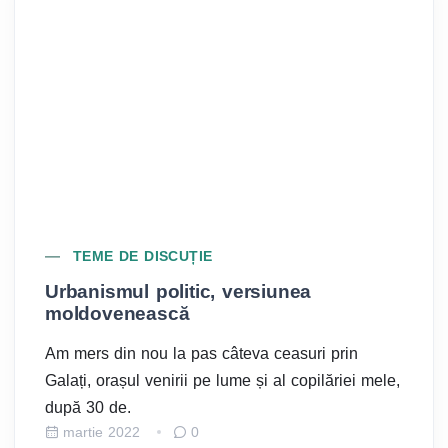
TEME DE DISCUȚIE
Urbanismul politic, versiunea
C
moldovenească
u
Am mers din nou la pas câteva ceasuri prin
Ca
Galați, orașul venirii pe lume și al copilăriei mele,
un
după 30 de.
ac
martie 2022
0