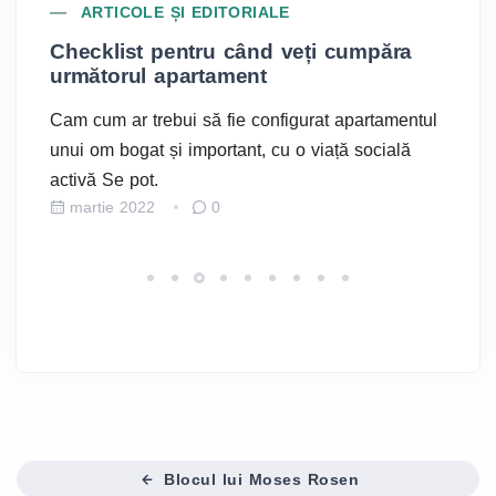
ARTICOLE ȘI EDITORIALE
Checklist pentru când veți cumpăra
C
următorul apartament
1
a
Cam cum ar trebui să fie configurat apartamentul
Ap
e,
unui om bogat și important, cu o viață socială
Av
activă Se pot.
M
martie 2022
0
Blocul lui Moses Rosen