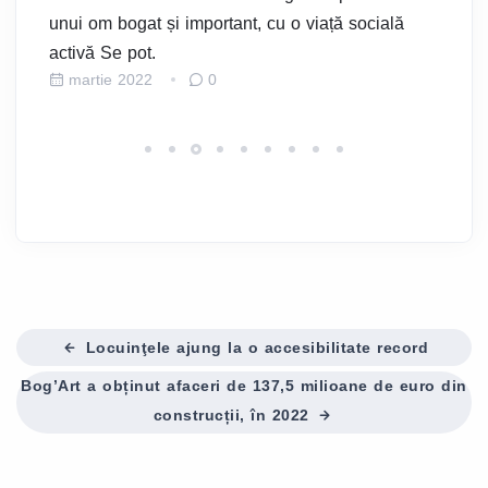
Ap
e,
unui om bogat și important, cu o viață socială
Av
activă Se pot.
M
martie 2022
0
Locuinţele ajung la o accesibilitate record
Bog’Art a obținut afaceri de 137,5 milioane de euro din
construcții, în 2022