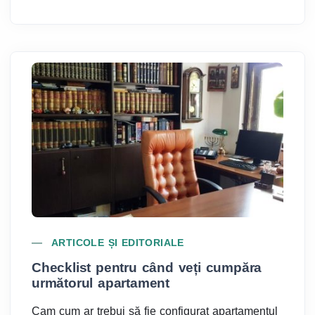
ARTICOLE ȘI EDITORIALE
Checklist pentru când veți cumpăra
C
următorul apartament
1
a
Cam cum ar trebui să fie configurat apartamentul