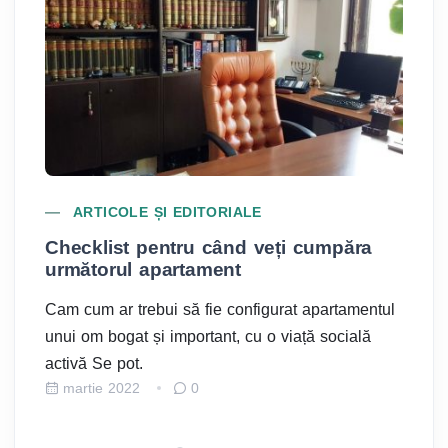
ARTICOLE ȘI EDITORIALE
Checklist pentru când veți cumpăra
Cum
următorul apartament
150
adi
Cam cum ar trebui să fie configurat apartamentul
Apar
unui om bogat și important, cu o viață socială
Aviat
activă Se pot.
Merg
martie 2022
0
fe