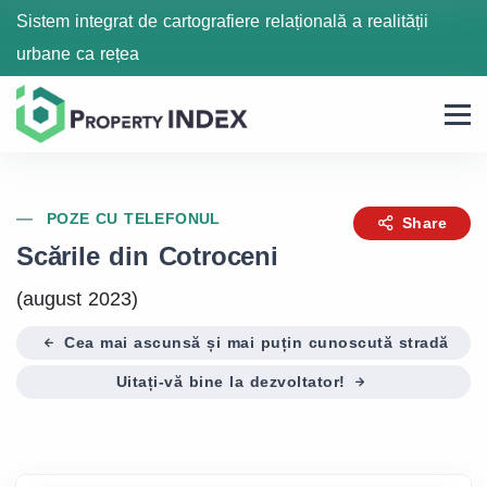
Sistem integrat de cartografiere relațională a realității
urbane ca rețea
POZE CU TELEFONUL
Share
Scările din Cotroceni
(august 2023)
Cea mai ascunsă și mai puțin cunoscută stradă
Uitați-vă bine la dezvoltator!