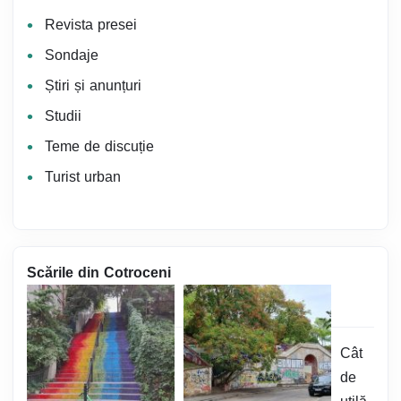
Revista presei
Sondaje
Știri și anunțuri
Studii
Teme de discuție
Turist urban
Scările din Cotroceni
Cât
de