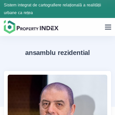
Sistem integrat de cartografiere relațională a realității
urbane ca rețea
ansamblu rezidential