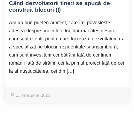
Când dezvoltatorii tineri se apucă de
construit blocuri (I)
Am un bun prieten arhitect, care îmi povestește
adesea despre proiectele lui, dar mai ales despre
cum sunt clienții pentru care lucrează, dezvoltatorii (s-
a specializat pe blocuri rezidențiale și ansambluri),
cum sunt investitorii cei bătrâni față de cei tineri,
românii față de străini, cei la primul proiect față de cei
la al nuștiucâtelea, cei din […]
13 februarie 2023