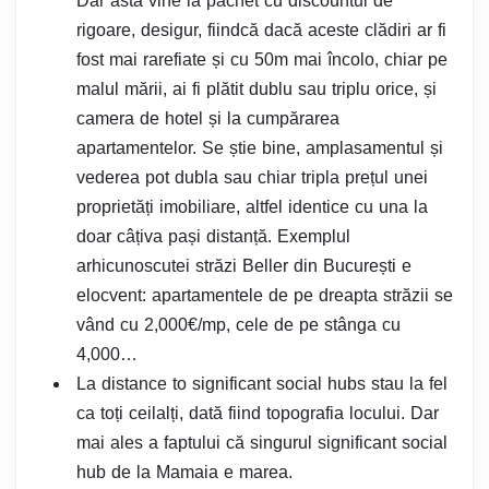
Dar asta vine la pachet cu discountul de
rigoare, desigur, fiindcă dacă aceste clădiri ar fi
fost mai rarefiate și cu 50m mai încolo, chiar pe
malul mării, ai fi plătit dublu sau triplu orice, și
camera de hotel și la cumpărarea
apartamentelor. Se știe bine, amplasamentul și
vederea pot dubla sau chiar tripla prețul unei
proprietăți imobiliare, altfel identice cu una la
doar câțiva pași distanță. Exemplul
arhicunoscutei străzi Beller din București e
elocvent: apartamentele de pe dreapta străzii se
vând cu 2,000€/mp, cele de pe stânga cu
4,000…
La distance to significant social hubs stau la fel
ca toți ceilalți, dată fiind topografia locului. Dar
mai ales a faptului că singurul significant social
hub de la Mamaia e marea.