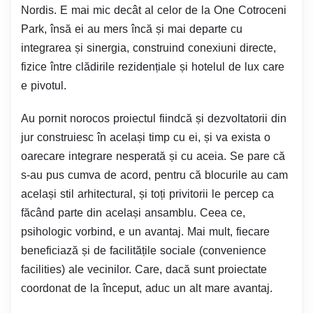
Nordis. E mai mic decât al celor de la One Cotroceni
Park, însă ei au mers încă și mai departe cu
integrarea și sinergia, construind conexiuni directe,
fizice între clădirile rezidențiale și hotelul de lux care
e pivotul.
Au pornit norocos proiectul fiindcă și dezvoltatorii din
jur construiesc în același timp cu ei, și va exista o
oarecare integrare nesperată și cu aceia. Se pare că
s-au pus cumva de acord, pentru că blocurile au cam
același stil arhitectural, și toți privitorii le percep ca
făcând parte din același ansamblu. Ceea ce,
psihologic vorbind, e un avantaj. Mai mult, fiecare
beneficiază și de facilitățile sociale (convenience
facilities) ale vecinilor. Care, dacă sunt proiectate
coordonat de la început, aduc un alt mare avantaj.