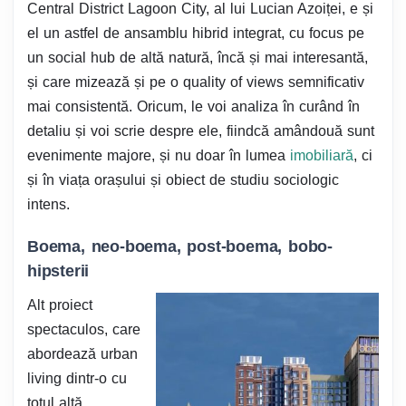
Central District Lagoon City, al lui Lucian Azoiței, e și
el un astfel de ansamblu hibrid integrat, cu focus pe
un social hub de altă natură, încă și mai interesantă,
și care mizează și pe o quality of views semnificativ
mai consistentă. Oricum, le voi analiza în curând în
detaliu și voi scrie despre ele, fiindcă amândouă sunt
evenimente majore, și nu doar în lumea
imobiliară
, ci
și în viața orașului și obiect de studiu sociologic
intens.
Boema, neo-boema, post-boema, bobo-
hipsterii
Alt proiect
spectaculos, care
abordează urban
living dintr-o cu
totul altă