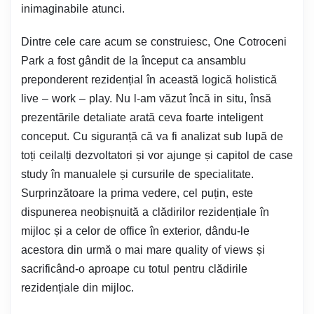
inimaginabile atunci.
Dintre cele care acum se construiesc, One Cotroceni
Park a fost gândit de la început ca ansamblu
preponderent rezidențial în această logică holistică
live – work – play. Nu l-am văzut încă in situ, însă
prezentările detaliate arată ceva foarte inteligent
conceput. Cu siguranță că va fi analizat sub lupă de
toți ceilalți dezvoltatori și vor ajunge și capitol de case
study în manualele și cursurile de specialitate.
Surprinzătoare la prima vedere, cel puțin, este
dispunerea neobișnuită a clădirilor rezidențiale în
mijloc și a celor de office în exterior, dându-le
acestora din urmă o mai mare quality of views și
sacrificând-o aproape cu totul pentru clădirile
rezidențiale din mijloc.