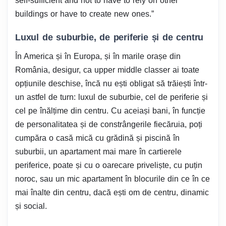
self-sufficient and not to have to rely on other
buildings or have to create new ones.”
Luxul de suburbie, de periferie și de centru
În America și în Europa, și în marile orașe din
România, desigur, ca upper middle classer ai toate
opțiunile deschise, încă nu ești obligat să trăiești într-
un astfel de turn: luxul de suburbie, cel de periferie și
cel pe înălțime din centru. Cu aceiași bani, în funcție
de personalitatea și de constrângerile fiecăruia, poți
cumpăra o casă mică cu grădină și piscină în
suburbii, un apartament mai mare în cartierele
periferice, poate și cu o oarecare priveliște, cu puțin
noroc, sau un mic apartament în blocurile din ce în ce
mai înalte din centru, dacă ești om de centru, dinamic
și social.