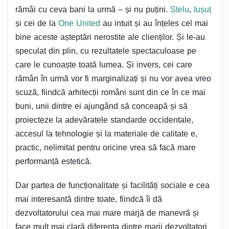
rămâi cu ceva bani la urmă – și nu puțini.
Stelu
,
Iușuț
și cei de la
One United
au intuit și au înțeles cel mai
bine aceste așteptări nerostite ale clienților. Și le-au
speculat din plin, cu rezultatele spectaculoase pe
care le cunoaște toată lumea. Și invers, cei care
rămân în urmă vor fi marginalizați și nu vor avea vreo
scuză, fiindcă arhitecții români sunt din ce în ce mai
buni, unii dintre ei ajungând să conceapă și să
proiecteze la adevăratele standarde occidentale,
accesul la tehnologie și la materiale de calitate e,
practic, nelimitat pentru oricine vrea să facă mare
performanță estetică.
Dar partea de funcționalitate și facilități sociale e cea
mai interesantă dintre toate, fiindcă îi dă
dezvoltatorului cea mai mare marjă de manevră și
face mult mai clară diferența dintre marii dezvoltatori