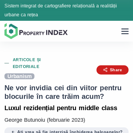
Sistem integrat de cartografiere relațională a realității
urbane ca rețea
ARTICOLE ȘI
EDITORIALE
Share
Urbanism
Ne vor invidia cei din viitor pentru
blocurile în care trăim acum?
Luxul rezidențial pentru middle class
George Butunoiu (februarie 2023)
Ați vrea să fie interzisă închiderea balcoanelor?