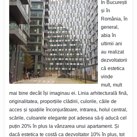
În București
și în
România, în
general,
abia în
ultimii ani
au realizat
dezvoltatorii
că estetica
vinde
mult, mult
mai bine decât își imaginau ei. Linia arhitecturală fină,
originalitatea, proporțiile clădirii, culorile, căile de
acces și spațiile înconjurătoare, intrarea, holul central,
scările, culoarele elegante pot adesea să-ți aducă cel
puțin 20% în plus la vânzarea unui apartament. Și
dacă estetica te costă ca dezvoltator 10% în plus, tot