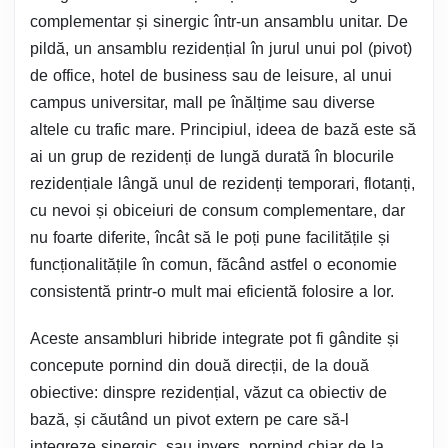
complementar și sinergic într-un ansamblu unitar. De
pildă, un ansamblu rezidențial în jurul unui pol (pivot)
de office, hotel de business sau de leisure, al unui
campus universitar, mall pe înălțime sau diverse
altele cu trafic mare. Principiul, ideea de bază este să
ai un grup de rezidenți de lungă durată în blocurile
rezidențiale lângă unul de rezidenți temporari, flotanți,
cu nevoi și obiceiuri de consum complementare, dar
nu foarte diferite, încât să le poți pune facilitățile și
funcționalitățile în comun, făcând astfel o economie
consistentă printr-o mult mai eficientă folosire a lor.
Aceste ansambluri hibride integrate pot fi gândite și
concepute pornind din două direcții, de la două
obiective: dinspre rezidențial, văzut ca obiectiv de
bază, și căutând un pivot extern pe care să-l
integreze sinergic, sau invers, pornind chiar de la