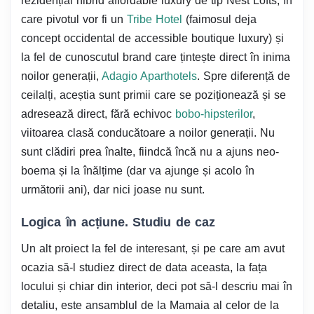
rezidențial hibrid affordable luxury de tip Nest Lofts, în
care pivotul vor fi un
Tribe Hotel
(faimosul deja
concept occidental de accessible boutique luxury) și
la fel de cunoscutul brand care țintește direct în inima
noilor generații,
Adagio Aparthotels
. Spre diferență de
ceilalți, aceștia sunt primii care se poziționează și se
adresează direct, fără echivoc
bobo-hipsterilor
,
viitoarea clasă conducătoare a noilor generații. Nu
sunt clădiri prea înalte, fiindcă încă nu a ajuns neo-
boema și la înălțime (dar va ajunge și acolo în
următorii ani), dar nici joase nu sunt.
Logica în acțiune. Studiu de caz
Un alt proiect la fel de interesant, și pe care am avut
ocazia să-l studiez direct de data aceasta, la fața
locului și chiar din interior, deci pot să-l descriu mai în
detaliu, este ansamblul de la Mamaia al celor de la