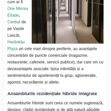
cum ar fi
One Mircea
Eliade
,
Central
de
pe Vasile
Lascăr,
Herăstrău
Plaza
ori cele mari dinspre periferie, au avantajele
concentrării de puncte comerciale (magazine,
restaurante, cafenele, servicii publice), dar care vin cu
dezavantajele asociate: lipsa intimității și a
sentimentului de apartenență la grup, aglomerație,
zgomot, necurățenie și altele.
Ansamblurile rezidențiale hibride integrate
Ansamblurile hibride sunt ceea ce numele sugerează,
desigur: clădiri rezidențiale și de altă natură gândite