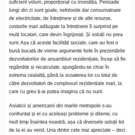
suficient volum, proporțional cu investiția. Perioade
lungi din zi sunt goale, nefolosite dar consumatoare
de electricitate, de întreținere și de alte resurse,
costurile mari adăugate la întreținere îi surprind pe
mulți locatari, care devin îngrijorați. Și soluții nu prea
sunt. Așa că aceste facilități sociale, care au fost o
bună bucată de vreme argumente forte în prezentările
dezvoltatorilor de ansambluri rezidențiale, încep să fie
regândite și recalculate, ajungându-se chiar în
extrema cealaltă, până la scoaterea lor cu totul de
către dezvoltatori de complexuri rezidențiale mari, la
care cu greu ți-ai putea imagina că nu sunt.
Asiaticii și americanii din marile metropole s-au
confruntat și ei cu aceleași probleme și dileme, cu
mult timp înaintea noastră, așa că diversele soluții tot
de la ei au venit. Una dintre cele mai apreciate – deci