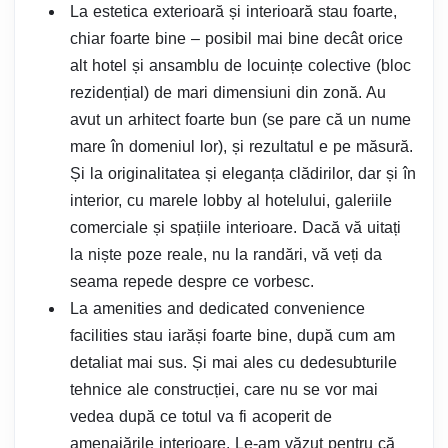
La estetica exterioară și interioară stau foarte,
chiar foarte bine – posibil mai bine decât orice
alt hotel și ansamblu de locuințe colective (bloc
rezidențial) de mari dimensiuni din zonă. Au
avut un arhitect foarte bun (se pare că un nume
mare în domeniul lor), și rezultatul e pe măsură.
Și la originalitatea și eleganța clădirilor, dar și în
interior, cu marele lobby al hotelului, galeriile
comerciale și spațiile interioare. Dacă vă uitați
la niște poze reale, nu la randări, vă veți da
seama repede despre ce vorbesc.
La amenities and dedicated convenience
facilities stau iarăși foarte bine, după cum am
detaliat mai sus. Și mai ales cu dedesubturile
tehnice ale construcției, care nu se vor mai
vedea după ce totul va fi acoperit de
amenajările interioare. Le-am văzut pentru că