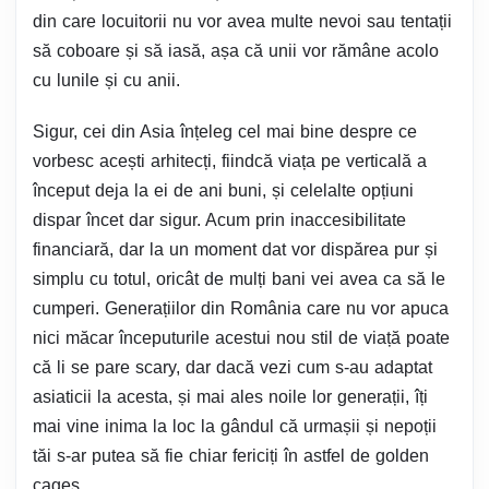
din care locuitorii nu vor avea multe nevoi sau tentații
să coboare și să iasă, așa că unii vor rămâne acolo
cu lunile și cu anii.
Sigur, cei din Asia înțeleg cel mai bine despre ce
vorbesc acești arhitecți, fiindcă viața pe verticală a
început deja la ei de ani buni, și celelalte opțiuni
dispar încet dar sigur. Acum prin inaccesibilitate
financiară, dar la un moment dat vor dispărea pur și
simplu cu totul, oricât de mulți bani vei avea ca să le
cumperi. Generațiilor din România care nu vor apuca
nici măcar începuturile acestui nou stil de viață poate
că li se pare scary, dar dacă vezi cum s-au adaptat
asiaticii la acesta, și mai ales noile lor generații, îți
mai vine inima la loc la gândul că urmașii și nepoții
tăi s-ar putea să fie chiar fericiți în astfel de golden
cages.