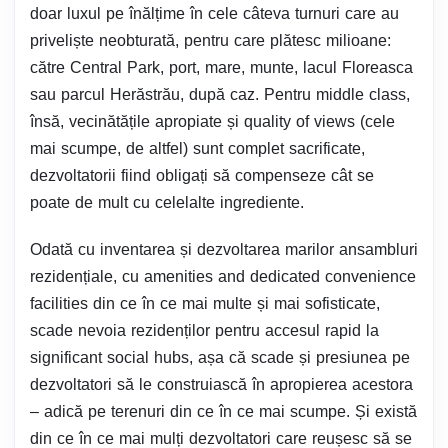
doar luxul pe înălțime în cele câteva turnuri care au
priveliște neobturată, pentru care plătesc milioane:
către Central Park, port, mare, munte, lacul Floreasca
sau parcul Herăstrău, după caz. Pentru middle class,
însă, vecinătățile apropiate și quality of views (cele
mai scumpe, de altfel) sunt complet sacrificate,
dezvoltatorii fiind obligați să compenseze cât se
poate de mult cu celelalte ingrediente.
Odată cu inventarea și dezvoltarea marilor ansambluri
rezidențiale, cu amenities and dedicated convenience
facilities din ce în ce mai multe și mai sofisticate,
scade nevoia rezidenților pentru accesul rapid la
significant social hubs, așa că scade și presiunea pe
dezvoltatori să le construiască în apropierea acestora
– adică pe terenuri din ce în ce mai scumpe. Și există
din ce în ce mai mulți dezvoltatori care reușesc să se