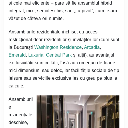
și cele mai eficiente – pare să fie ansamblul hibrid
integrat, mixt, semideschis, sau „cu pivot”, cum le-am
văzut de câteva ori numite.
Ansamblurile rezidențiale închise, cu acces
restricționat doar rezidenților și invitaților lor (cum sunt
la București
Washington Residence
,
Arcadia
,
Emerald
,
Luxuria
,
Central Park
și alții), au avantajul
exclusivității și intimității, însă au comerțuri de foarte
mici dimensiuni sau deloc, iar facilitățile sociale de tip
leisure sau serviciile exclusive ies cu greu pe plus la
calcule.
Ansambluril
e
rezidențiale
deschise,