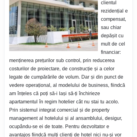
clientul
rezidențial e
compensat,
sau chiar
depășit cu
mult de cel
financiar:
menținerea prețurilor sub control, prin reducerea
costurilor de proiectare, de construcție și a celor
legate de cumpărările de volum. Dar și din punct de
vedere operațional, al modelului de business, fiindcă
am înțeles că poți să-i lași să-ți închirieze
apartamentul în regim hotelier cât nu stai tu acolo.
Prin sistemul integrat comercial și de property
management al hotelului și al ansamblului, desigur,
ocupându-se ei de toate. Pentru dezvoltator e
avantajos fiindcă mulți clienți de hotel nici nu-și vor