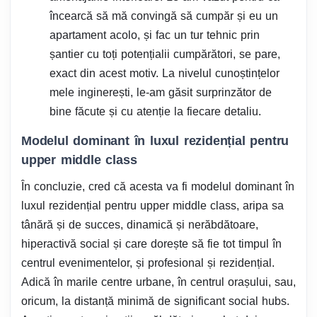
încearcă să mă convingă să cumpăr și eu un
apartament acolo, și fac un tur tehnic prin
șantier cu toți potențialii cumpărători, se pare,
exact din acest motiv. La nivelul cunoștințelor
mele inginerești, le-am găsit surprinzător de
bine făcute și cu atenție la fiecare detaliu.
Modelul dominant în luxul rezidențial pentru
upper middle class
În concluzie, cred că acesta va fi modelul dominant în
luxul rezidențial pentru upper middle class, aripa sa
tânără și de succes, dinamică și nerăbdătoare,
hiperactivă social și care dorește să fie tot timpul în
centrul evenimentelor, și profesional și rezidențial.
Adică în marile centre urbane, în centrul orașului, sau,
oricum, la distanță minimă de significant social hubs.