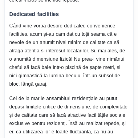
Dedicated facilities
Când vine vorba despre dedicated convenience
facilities, acum și-au cam dat cu toții seama că e
nevoie de un anumit nivel minim de calitate ca să
atragă atenția și interesul locatarilor. Și, mai ales, de
o anumită dimensiune fizică! Nu prea-i vine nimănui
cheful să facă baie într-o piscină de șapte metri, și
nici gimnastică la lumina becului într-un subsol de
bloc, lângă garaj.
Cei de la marile ansambluri rezidențiale au putut
depăși limitele critice de dimensiune, de complexitate
și de calitate care să facă atractive facilitățile sociale
exclusive pentru rezidenți. Însă au realizat repede, și
ei, că utilizarea lor e foarte fluctuantă, că nu au