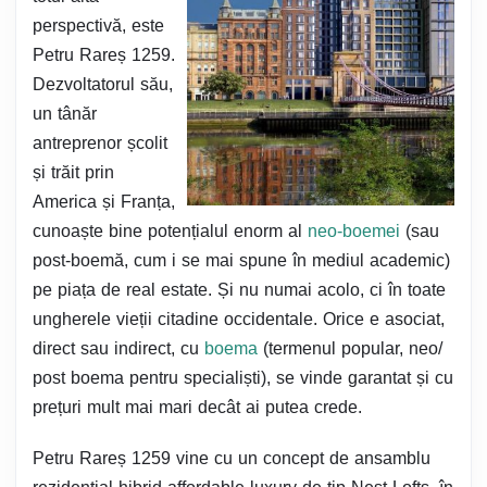
perspectivă, este
Petru Rareș 1259.
Dezvoltatorul său,
un tânăr
antreprenor școlit
și trăit prin
America și Franța,
cunoaște bine potențialul enorm al
neo-boemei
(sau
post-boemă, cum i se mai spune în mediul academic)
pe piața de real estate. Și nu numai acolo, ci în toate
ungherele vieții citadine occidentale. Orice e asociat,
direct sau indirect, cu
boema
(termenul popular, neo/
post boema pentru specialiști), se vinde garantat și cu
prețuri mult mai mari decât ai putea crede.
Petru Rareș 1259 vine cu un concept de ansamblu