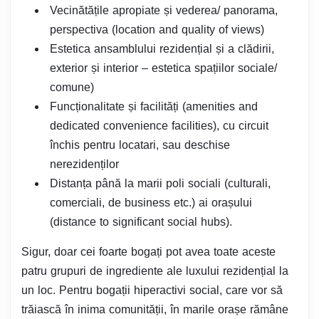
Vecinătățile apropiate și vederea/ panorama,
perspectiva (location and quality of views)
Estetica ansamblului rezidențial și a clădirii,
exterior și interior – estetica spațiilor sociale/
comune)
Funcționalitate și facilități (amenities and
dedicated convenience facilities), cu circuit
închis pentru locatari, sau deschise
nerezidenților
Distanța până la marii poli sociali (culturali,
comerciali, de business etc.) ai orașului
(distance to significant social hubs).
Sigur, doar cei foarte bogați pot avea toate aceste
patru grupuri de ingrediente ale luxului rezidențial la
un loc. Pentru bogații hiperactivi social, care vor să
trăiască în inima comunității, în marile orașe rămâne