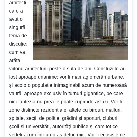
arhitecți,
care a
avut o
singură
temă de
discuție:
cum va
arăta
viitorul arhitecturii peste o sută de ani. Concluziile au
fost aproape unanime: vor fi mari aglomerări urbane,
și acolo o populație inimaginabil acum de numeroasă
va trăi aproape exclusiv în turnuri gigantice, pe care
nici fantezia nu prea le poate cuprinde astăzi. Vor fi
zone distincte rezidențiale, altele cu birouri, malluri,
spitale, secții de poliție, grădini și sporturi, cluburi,
școli și universități, autorități publice și cam tot ce
vedeți acum într-un oraș deloc mic. Vor fi ecosisteme