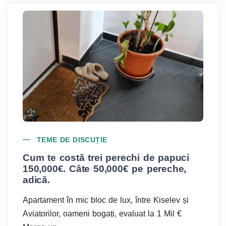
TEME DE DISCUȚIE
Cum te costă trei perechi de papuci
A
150,000€. Câte 50,000€ pe pereche,
Lu
adică.
l
ri
Apartament în mic bloc de lux, între Kiselev și
pe
Aviatorilor, oameni bogați, evaluat la 1 Mil €