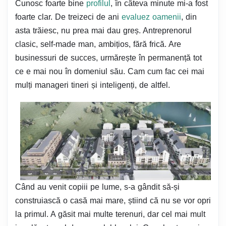
Cunosc foarte bine
profilul
, în câteva minute mi-a fost
foarte clar. De treizeci de ani
evaluez oamenii
, din
asta trăiesc, nu prea mai dau greș. Antreprenorul
clasic, self-made man, ambițios, fără frică. Are
businessuri de succes, urmărește în permanență tot
ce e mai nou în domeniul său. Cam cum fac cei mai
mulți manageri tineri și inteligenți, de altfel.
Când au venit copiii pe lume, s-a gândit să-și
construiască o casă mai mare, știind că nu se vor opri
la primul. A găsit mai multe terenuri, dar cel mai mult