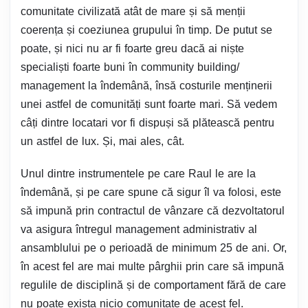
comunitate civilizată atât de mare și să menții
coerența și coeziunea grupului în timp. De putut se
poate, și nici nu ar fi foarte greu dacă ai niște
specialiști foarte buni în community building/
management la îndemână, însă costurile menținerii
unei astfel de comunități sunt foarte mari. Să vedem
câți dintre locatari vor fi dispuși să plătească pentru
un astfel de lux. Și, mai ales, cât.
Unul dintre instrumentele pe care Raul le are la
îndemână, și pe care spune că sigur îl va folosi, este
să impună prin contractul de vânzare că dezvoltatorul
va asigura întregul management administrativ al
ansamblului pe o perioadă de minimum 25 de ani. Or,
în acest fel are mai multe pârghii prin care să impună
regulile de disciplină și de comportament fără de care
nu poate exista nicio comunitate de acest fel.