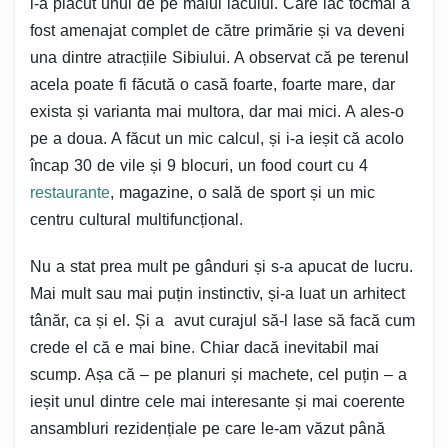
i-a plăcut unul de pe malul lacului. Care lac tocmai a
fost amenajat complet de către primărie și va deveni
una dintre atracțiile Sibiului. A observat că pe terenul
acela poate fi făcută o casă foarte, foarte mare, dar
exista și varianta mai multora, dar mai mici. A ales-o
pe a doua. A făcut un mic calcul, și i-a ieșit că acolo
încap 30 de vile și 9 blocuri, un food court cu 4
restaurante
, magazine, o sală de sport și un mic
centru cultural multifuncțional.
Nu a stat prea mult pe gânduri și s-a apucat de lucru.
Mai mult sau mai puțin instinctiv, și-a luat un arhitect
tânăr, ca și el. Și a avut curajul să-l lase să facă cum
crede el că e mai bine. Chiar dacă inevitabil mai
scump. Așa că – pe planuri și machete, cel puțin – a
ieșit unul dintre cele mai interesante și mai coerente
ansambluri rezidențiale pe care le-am văzut până