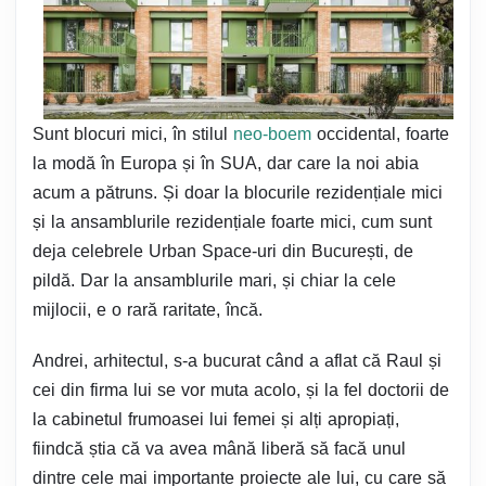
Sunt blocuri mici, în stilul
neo-boem
occidental, foarte
la modă în Europa și în SUA, dar care la noi abia
acum a pătruns. Și doar la blocurile rezidențiale mici
și la ansamblurile rezidențiale foarte mici, cum sunt
deja celebrele Urban Space-uri din București, de
pildă. Dar la ansamblurile mari, și chiar la cele
mijlocii, e o rară raritate, încă.
Andrei, arhitectul, s-a bucurat când a aflat că Raul și
cei din firma lui se vor muta acolo, și la fel doctorii de
la cabinetul frumoasei lui femei și alți apropiați,
fiindcă știa că va avea mână liberă să facă unul
dintre cele mai importante proiecte ale lui, cu care să