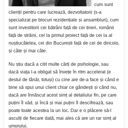
cum sunt
clienții pentru care lucrează, dezvoltatorii (s-a
specializat pe blocuri rezidențiale și ansambluri), cum
sunt investitorii cei bătrâni față de cei tineri, românii
față de străini, cei la primul proiect față de cei la al
nuștiucâtelea, cei din București față de cei de dincolo,
și câte și mai câte.
Nu știu dacă a citit multe cărți de psihologie, sau
dacă viața l-a obligat să învețe în ritm accelerat (e
destul de tânăr, totuși) cu cine are de-a face și când e
bine să spui unui client chiar ce gândești și când nu,
dacă are înnăscut acest simț al detaliului fin, pe care
puțini îl văd, și încă și mai puțini îl descifrează, sau
poate toate acestea la un loc. Dar e o plăcere să-l
asculți de fiecare dată, mai ales că are un rar simț al
umorului.