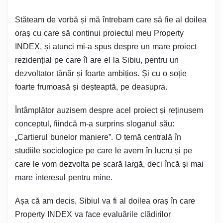
Stăteam de vorbă și mă întrebam care să fie al doilea
oraș cu care să continui proiectul meu Property
INDEX, și atunci mi-a spus despre un mare proiect
rezidențial pe care îl are el la Sibiu, pentru un
dezvoltator tânăr și foarte ambițios. Și cu o soție
foarte frumoasă și deșteaptă, pe deasupra.
Întâmplător auzisem despre acel proiect și reținusem
conceptul, fiindcă m-a surprins sloganul său:
„Cartierul bunelor maniere”. O temă centrală în
studiile sociologice pe care le avem în lucru și pe
care le vom dezvolta pe scară largă, deci încă și mai
mare interesul pentru mine.
Așa că am decis, Sibiul va fi al doilea oraș în care
Property INDEX va face evaluările clădirilor