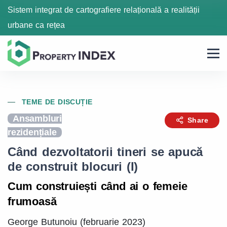
Sistem integrat de cartografiere relațională a realității
urbane ca rețea
TEME DE DISCUȚIE
Ansambluri
Share
rezidențiale
Când dezvoltatorii tineri se apucă
de construit blocuri (I)
Cum construiești când ai o femeie
frumoasă
George Butunoiu (februarie 2023)