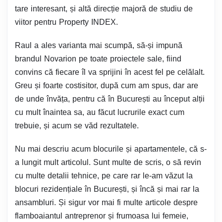
tare interesant, și altă direcție majoră de studiu de
viitor pentru Property INDEX.
Raul a ales varianta mai scumpă, să-și impună
brandul Novarion pe toate proiectele sale, fiind
convins că fiecare îl va sprijini în acest fel pe celălalt.
Greu și foarte costisitor, după cum am spus, dar are
de unde învăța, pentru că în București au început alții
cu mult înaintea sa, au făcut lucrurile exact cum
trebuie, și acum se văd rezultatele.
Nu mai descriu acum blocurile și apartamentele, că s-
a lungit mult articolul. Sunt multe de scris, o să revin
cu multe detalii tehnice, pe care rar le-am văzut la
blocuri rezidențiale în București, și încă și mai rar la
ansambluri. Și sigur vor mai fi multe articole despre
flamboaiantul antreprenor și frumoasa lui femeie,