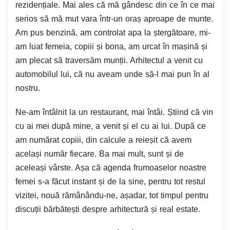
rezidențiale. Mai ales că mă gândesc din ce în ce mai
serios să mă mut vara într-un oraș aproape de munte.
Am pus benzină, am controlat apa la ștergătoare, mi-
am luat femeia, copiii și bona, am urcat în mașină și
am plecat să traversăm munții. Arhitectul a venit cu
automobilul lui, că nu aveam unde să-l mai pun în al
nostru.
Ne-am întâlnit la un restaurant, mai întâi. Știind că vin
cu ai mei după mine, a venit și el cu ai lui. După ce
am numărat copiii, din calcule a reieșit că avem
același număr fiecare. Ba mai mult, sunt și de
aceleași vârste. Așa că agenda frumoaselor noastre
femei s-a făcut instant și de la sine, pentru tot restul
vizitei, nouă rămânându-ne, așadar, tot timpul pentru
discuții bărbătești despre arhitectură și real estate.