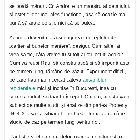
se poată mândri. Or, Andrei e un maestru al detaliului,
și estetic, dar mai ales funcțional, așa că ocazie mai
bună să arate ce știe nici că se putea.
Acum a devenit clară și originea conceptului de
„cartier al bunelor maniere”, desigur. Cum altfel ai
vrea să fie, câtă vreme tu și toți ai tăi locuiți acolo?
Cum va reuși Raul să construiască și să impună asta
pe termen lung, rămâne de văzut. Experiment dificil,
pe care l-au mai încercat câteva
ansambluri
rezidențiale
mici și închise în București, însă cu
succes parțial, și doar la început. Oricum, acesta va fi
subiect de multe studii și analize din partea Property
INDEX, așa că sibianul The Lake Home va rămâne
studiu de caz pe termen lung pentru noi.
Raul știe și el că nu e deloc ușor să construiești o