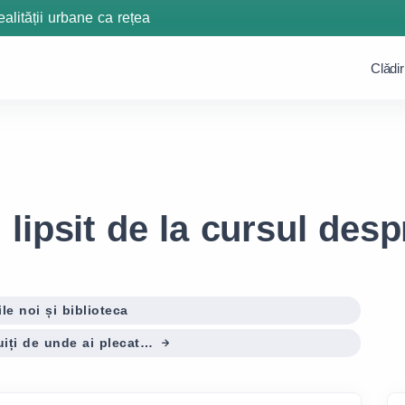
ealității urbane ca rețea
Clǎdir
 lipsit de la cursul des
le noi și biblioteca
uiți de unde ai plecat…