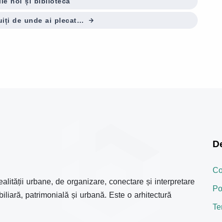
le noi și biblioteca
uiți de unde ai plecat…
D
Co
ealității urbane, de organizare, conectare și interpretare
Po
biliară, patrimonială și urbană. Este o arhitectură
Te