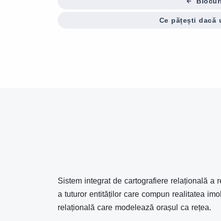
Blocuri
Ce pățești dacă 
Sistem integrat de cartografiere relațională a r
a tuturor entităților care compun realitatea imo
relațională care modelează orașul ca rețea.