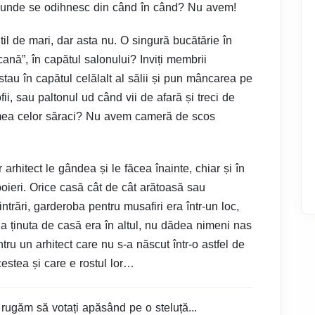
 unde se odihnesc din când în când? Nu avem!
til de mari, dar asta nu. O singură bucătărie în
ană”, în capătul salonului? Inviți membrii
stau în capătul celălalt al sălii și pun mâncarea pe
fii, sau paltonul ud când vii de afară și treci de
mea celor săraci? Nu avem cameră de scos
 arhitect le gândea și le făcea înainte, chiar și în
boieri. Orice casă cât de cât arătoasă sau
trări, garderoba pentru musafiri era într-un loc,
la ținuta de casă era în altul, nu dădea nimeni nas
tru un arhitect care nu s-a născut într-o astfel de
estea și care e rostul lor…
 rugăm să votați apăsând pe o steluță...