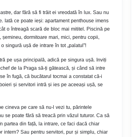
astre, dar fără să fi trăit ei vreodată în lux. Sau nu
eze. Iată ce poate ieși: apartament penthouse imens
ât o întreagă scară de bloc mai mititel. Piscină pe
, șemineu, dormitoare mari, mici, pentru copii,
 singură ușă de intrare în tot „palatul”!
tră pe ușa principală, adică pe singura ușă. Inviți
 chef de la Praga să-ți gătească, și când să intre
iese în fugă, că bucătarul tocmai a constatat că-i
boieri și servitori intră și ies pe aceeași ușă, se
pe cineva pe care să nu-l vezi tu, părintele
– nu se poate fără să treacă prin văzul tuturor. Ca să
partea din față, la intrare, ce faci dacă chiar
intern? Sau pentru servitori, pur și simplu, chiar