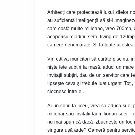
Arhitecți care proiectează luxul zilelor no
au suficientă inteligență să și-l imagin
care costă multe milioane, vreo 700mp, c
acoperișul clădirii, seră, living de 120mp
camere nenumărate. Și la toate acestea, o
Vin câțiva muncitori să curățe piscina, in
niște fețe subțiri la masă, aduci un mare
invitații subțiri, dau de un servitor care 
lipsește ceva și trebuie luat urgent. Toți, 
ciocnesc între ei.
Ai un copil la liceu, vrea să aducă și el 
milionar sau invitații tăi milionari și ei 
nu mai spun că dacă izbucnește un foc în 
singura ușă arde? Cameră pentru servitor 