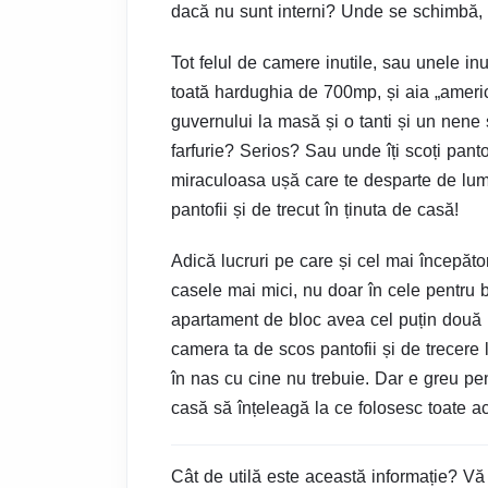
dacă nu sunt interni? Unde se schimbă,
Tot felul de camere inutile, sau unele inu
toată hardughia de 700mp, și aia „americ
guvernului la masă și o tanti și un nene 
farfurie? Serios? Sau unde îți scoți panto
miraculoasa ușă care te desparte de lu
pantofii și de trecut în ținuta de casă!
Adică lucruri pe care și cel mai începător
casele mai mici, nu doar în cele pentru 
apartament de bloc avea cel puțin două in
camera ta de scos pantofii și de trecere 
în nas cu cine nu trebuie. Dar e greu pen
casă să înțeleagă la ce folosesc toate ac
Cât de utilă este această informație? Vă