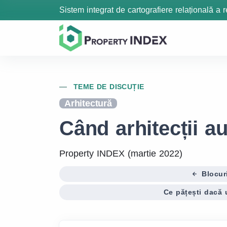
Sistem integrat de cartografiere relațională a r
TEME DE DISCUȚIE
Arhitectură
Când arhitecții au
Property INDEX (martie 2022)
Blocuri
Ce pățești dacă 