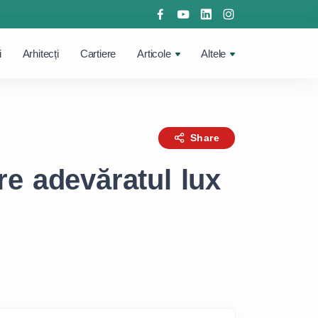
i
Arhitecți
Cartiere
Articole
Altele
Share
pre adevăratul lux