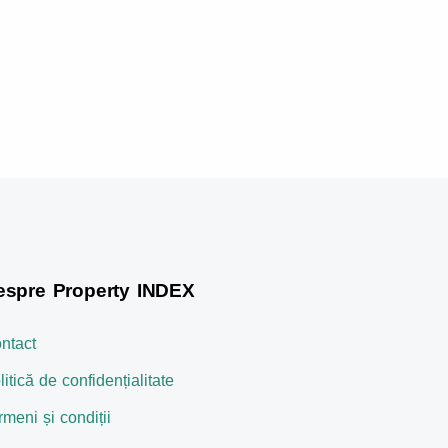
espre Property INDEX
ntact
litică de confidențialitate
rmeni și condiții