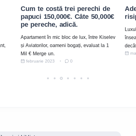
de
Adevăratul lux înseamnă
Put
000€
risipă
apa
toc
Luxul adevărat, prin însăși definiția lui,
iselev
Aten
înseamnă risipă Adică mai mare, mai mult
a 1
apart
decât e necesar pentru a.
martie 2022
1
noi c
ma