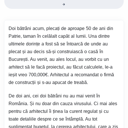
Doi bătrâni acum, plecați de aproape 50 de ani din
Patrie, taman în celălalt capăt al lumii. Una dintre
ultimele dorințe a fost să se întoarcă de unde au
plecat și au decis să-și construiască o casă în
București. Au venit, au ales locul, au vorbit cu un
arhitect să le facă proiectul, au făcut calculele, le-a
ieșit vreo 700,000€. Arhitectul a recomandat o firmă
de construcții și s-au apucat de treabă.
De doi ani, cei doi bătrâni nu au mai venit în
România. Și nu doar din cauza virusului. Ci mai ales
pentru că arhitectul îi ținea la curent regulat și cu
toate detaliile despre ce se întâmplă. Au tot
suplimentat bugetul, la cererea arhitectului, care a zis