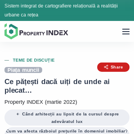
Sistem integrat de cartografiere relațională a realității
urbane ca rețea
TEME DE DISCUȚIE
Share
Piața muncii
Ce pățești dacă uiți de unde ai
plecat…
Property INDEX (martie 2022)
Când arhitecții au lipsit de la cursul despre
adevăratul lux
Cum va afecta războiul prețurile în domeniul imobiliar?