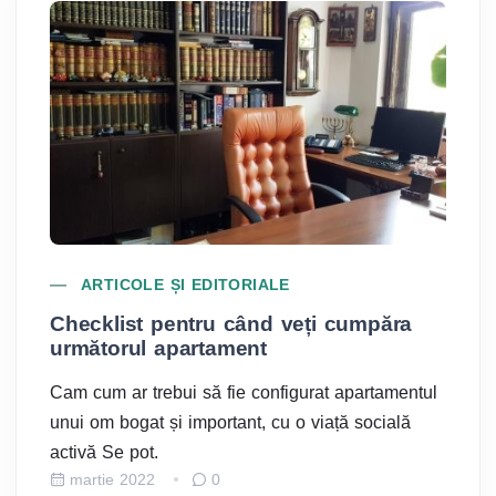
TEME DE DISCUȚIE
Cum te costă trei perechi de papuci
150,000€. Câte 50,000€ pe pereche,
adică.
tul
Apartament în mic bloc de lux, între Kiselev și
Aviatorilor, oameni bogați, evaluat la 1 Mil €
Merge un.