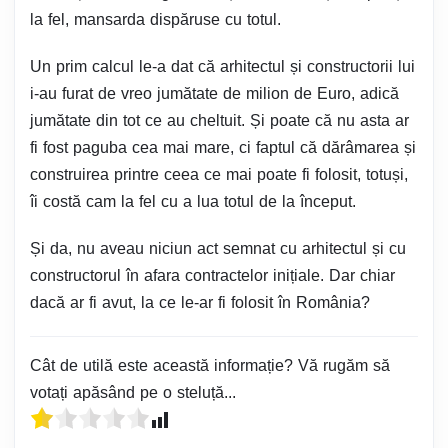
la fel, mansarda dispăruse cu totul.
Un prim calcul le-a dat că arhitectul și constructorii lui
i-au furat de vreo jumătate de milion de Euro, adică
jumătate din tot ce au cheltuit. Și poate că nu asta ar
fi fost paguba cea mai mare, ci faptul că dărâmarea și
construirea printre ceea ce mai poate fi folosit, totuși,
îi costă cam la fel cu a lua totul de la început.
Și da, nu aveau niciun act semnat cu arhitectul și cu
constructorul în afara contractelor inițiale. Dar chiar
dacă ar fi avut, la ce le-ar fi folosit în România?
Cât de utilă este această informație? Vă rugăm să
votați apăsând pe o steluță...