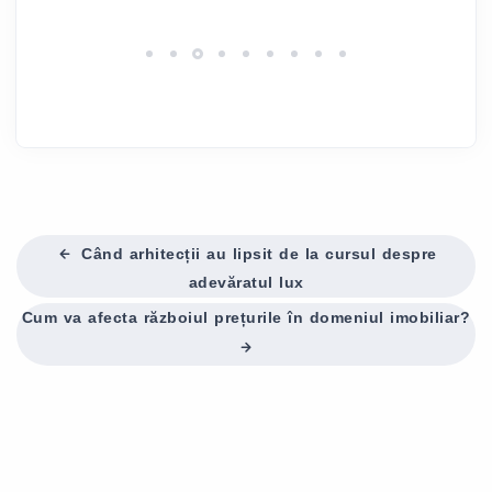
februarie 2023
0
Când arhitecții au lipsit de la cursul despre
adevăratul lux
Cum va afecta războiul prețurile în domeniul imobiliar?