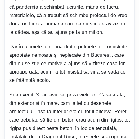
că pandemia a schimbat lucrurile, mâna de lucru,
materialele, că a trebuit să schimbe proiectul de vreo
două ori fiindcă primăria coruptă nu știu ce avize nu
le dădea, așa că au ajuns pe la un milion.
Dar în ultimele luni, una dintre puținele lor cunoștințe
apropiate nemoarte și neplecate din București, care
din nu se știe ce motive a ajuns să viziteze casa lor
aproape gata acum, a tot insistat să vină să vadă ce
se întâmplă acolo.
Și au venit. Și au avut surpriza vieții lor. Casa arăta,
din exterior și în mare, cam la fel cu desenele
arhitectului. Însă la interior era cu totul altceva. Pereți
care trebuiau să fie din beton erau acum din rigips, tot
rigips pus direct peste beton, în loc de tencuială,
instalații de la Dragonul Roșu, ferestrele și acoperișul