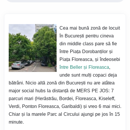
Cea mai bună zonă de locuit
în București pentru cineva
din middle class pare să fie
între Piața Dorobanților și
Piața Floreasca, și îndeosebi
între Beller și Floreasca
,
unde sunt mulți copaci deja
bătrâni. Nicio altă zonă din București nu are atâtea
major social hubs la distanță de MERS PE JOS: 7
parcuri mari (Herăstrău, Bordei, Floreasca, Kiseleff,
Verdi, Ponton Floreasca, Garibaldi) și vreo 6 mai mici.
Chiar și la marele Parc al Circului ajungi pe jos în 15
minute.