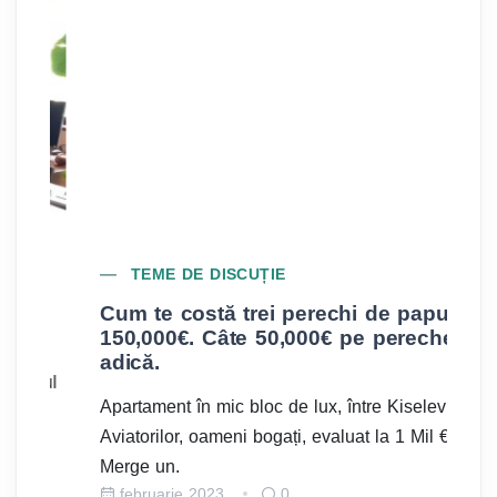
TEME DE DISCUȚIE
Cum te costă trei perechi de papuci
A
150,000€. Câte 50,000€ pe pereche,
Lu
adică.
l
ri
Apartament în mic bloc de lux, între Kiselev și
pe
Aviatorilor, oameni bogați, evaluat la 1 Mil €
Merge un.
februarie 2023
0