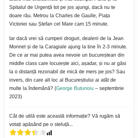
Spitalul de Urgență tot pe jos ajungi, dacă nu te
doare rău. Metrou la Charles de Gaulle, Piața
Victoriei sau Ștefan cel Mare cam 15 minute.
Iar dacă vrei să cumperi droguri, dealerii de la Jean
Monnet și de la Caragiale ajung la tine în 2-3 minute.
De ce ar mai putea avea nevoie un bucureștean din
middle class care locuiește aici, așadar, și nu ar găsi
la o distanță rezonabil de mică de mers pe jos? Sau
invers, din care alt loc al Bucureștiului ai atât de
multe la îndemână? (
George Butunoiu
– septembrie
2023)
Cât de utilă este această informație? Vă rugăm să
votați apăsând pe o steluță...