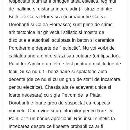
respectate (cum ar fi omogenitatea estetica, regimul
de inaltime si distanta intre cladiri) - strazile dintre
Beller si Calea Floreasca (mai rau intre Calea
Dorobanti si Calea Floreasca) sunt pline de crime
arhitectonice iar ghiveciul stilistic si mostra de
disolutie a autoritatii sculptata in beton si caramida
Porotherm e departe de " eclectic". Nu voi vorbi de
calitatea unora dintre strazi sau trotuare (ori lipsa lor).
Putul lui Zamfir e un fel de test pentru o multitudne de
fobii. Si sa nu uit - benzinarie si spalatorie auto
decente (de ce nu si cu un grup de statii de incarcare
pentru electrice), Chestia aia (e adevarat unica si
foarte necesara) cu sigla Petrom de la Piata
Dorobanti e foarte greu de suspectat ca respecta
normele. Daca vine si un inlocuitor pentru Rue Du
Pain, ar fi un bonus apreciabil. Rasunsul sintetic la
intrebarea despre ce lipseste probabil ca ar fi