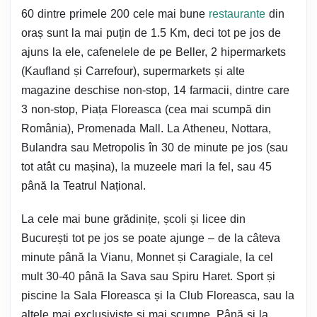
60 dintre primele 200 cele mai bune
restaurante
din
oraș sunt la mai puțin de 1.5 Km, deci tot pe jos de
ajuns la ele, cafenelele de pe Beller, 2 hipermarkets
(Kaufland și Carrefour), supermarkets și alte
magazine deschise non-stop, 14 farmacii, dintre care
3 non-stop, Piața Floreasca (cea mai scumpă din
România), Promenada Mall. La Atheneu, Nottara,
Bulandra sau Metropolis în 30 de minute pe jos (sau
tot atât cu mașina), la muzeele mari la fel, sau 45
până la Teatrul Național.
La cele mai bune grădinițe, școli și licee din
București tot pe jos se poate ajunge – de la câteva
minute până la Vianu, Monnet și Caragiale, la cel
mult 30-40 până la Sava sau Spiru Haret. Sport și
piscine la Sala Floreasca și la Club Floreasca, sau la
altele mai exclusiviste și mai scumpe. Până și la