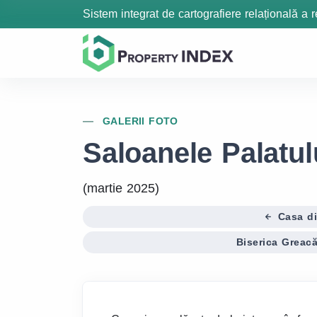
Sistem integrat de cartografiere relațională a r
GALERII FOTO
Saloanele Palatul
(martie 2025)
Casa di
Biserica Greac