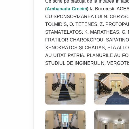
Ce scrie pe plăcuța de la intrarea în fas
(
Ambasada Greciei
)
la București: A
CU SPONSORIZAREA LUI N. CHRYSOVE
TOLMIDIS, O. TETENES, Z. PROTOPA
STAMATELATOS, K. MARATHEAS, G.
FRAȚILOR CHAROKOPOU, SAPATINOS,
XENOKRATOS ȘI CHAITAS, ȘI A ALT
AU UITAT PATRIA. PLANURILE AU FO
STUDIUL DE INGINERUL N. VERGOTI