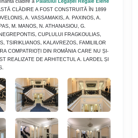
cinanta clădire a
Palatului Legației Regale Elene
CEASTĂ CLĂDIRE A FOST CONSTRUITĂ ÎN 1899
LONIS, A. VASSAMAKIS, A. PAXINOS, A.
PAS, M. MANOS, N. ATHANASIOU, G.
 NEGREPONTIS, CUPLULUI FRAGKOULIAS,
 TSIRIKLIANOS, KALAVREZOS, FAMILIILOR
ORA COMPATRIOȚI DIN ROMÂNIA CARE NU ȘI-
ST REALIZATE DE ARHITECTUL A. LARDEL ȘI
S.