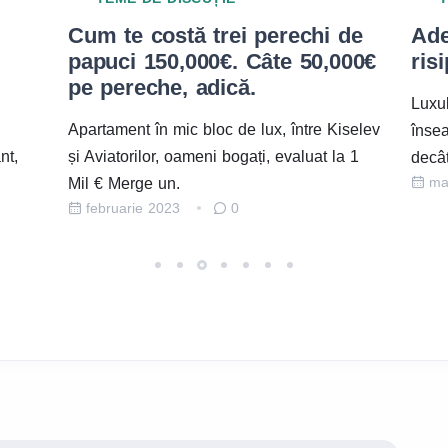
de
Adevăratul lux înseamnă
Put
000€
risipă
apa
toc
Luxul adevărat, prin însăși definiția lui,
iselev
Aten
înseamnă risipă Adică mai mare, mai mult
a 1
apart
decât e necesar pentru a.
martie 2022
1
noi c
ma