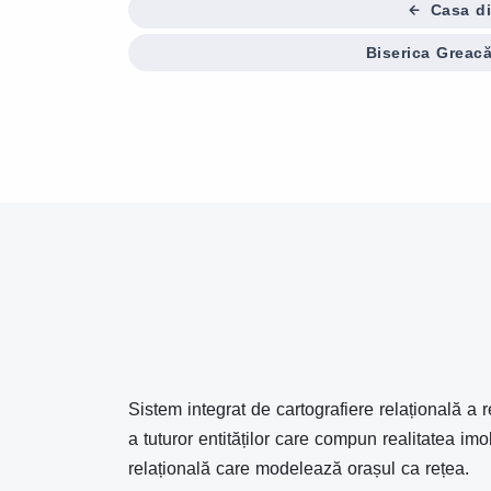
Casa di
Biserica Greac
Sistem integrat de cartografiere relațională a r
a tuturor entităților care compun realitatea imo
relațională care modelează orașul ca rețea.