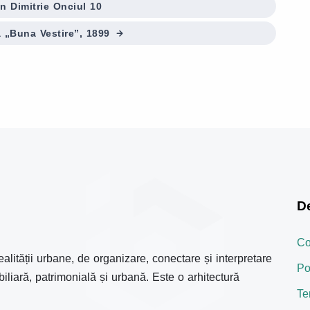
n Dimitrie Onciul 10
ă „Buna Vestire”, 1899
D
Co
ealității urbane, de organizare, conectare și interpretare
Po
biliară, patrimonială și urbană. Este o arhitectură
Te