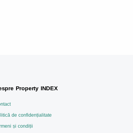
espre Property INDEX
ntact
litică de confidențialitate
rmeni și condiții