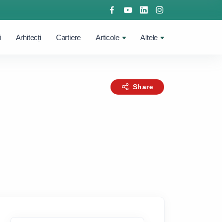
i
Arhitecți
Cartiere
Articole
Altele
Share