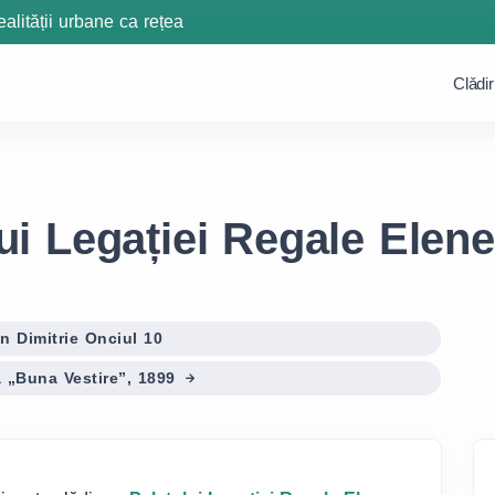
ealității urbane ca rețea
Clǎdir
ui Legației Regale Elene
n Dimitrie Onciul 10
ă „Buna Vestire”, 1899