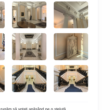
 rugăm să votați apăsând pe o steluță...