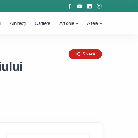
i
Arhitecți
Cartiere
Articole
Altele
Share
ului