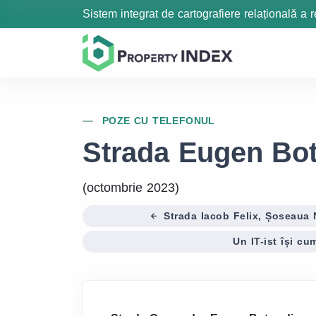
Sistem integrat de cartografiere relațională a r
POZE CU TELEFONUL
Strada Eugen Bote
(octombrie 2023)
Strada Iacob Felix, Șoseaua N
Un IT-ist își 