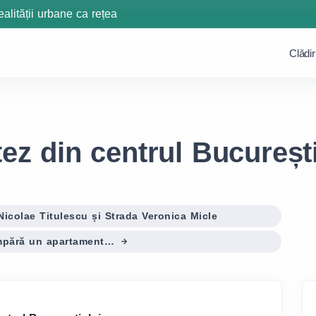
ealității urbane ca rețea
Clǎdir
z din centrul București
icolae Titulescu și Strada Veronica Micle
cumpără un apartament…