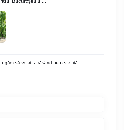
ntrul Bucureștiului…
 rugăm să votați apăsând pe o steluță...