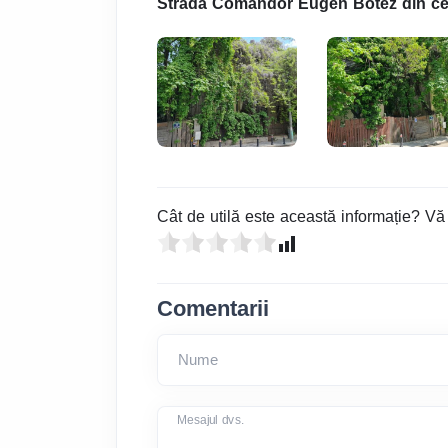
Strada Comandor Eugen Botez din ce
Cât de utilă este această informație? Vă
Comentarii
Nume
Mesajul dvs.