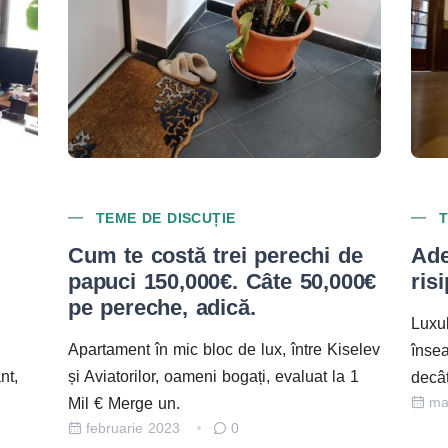
TEME DE DISCUȚIE
de
Adevăratul lux înseamnă
Put
000€
risipă
apa
toc
Luxul adevărat, prin însăși definiția lui,
iselev
Aten
înseamnă risipă Adică mai mare, mai mult
a 1
apart
decât e necesar pentru a.
martie 2022
1
noi c
ma