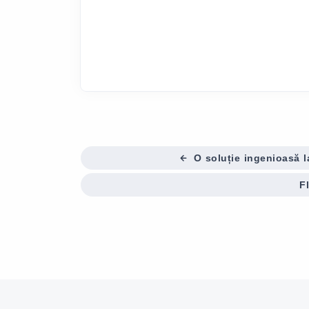
O soluție ingenioasă l
F