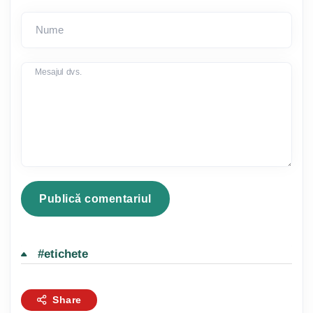
Nume
Mesajul dvs.
#etichete
Share