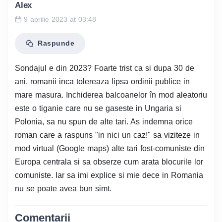
Alex
9 aprilie 2023 at 03:48
Raspunde
Sondajul e din 2023? Foarte trist ca si dupa 30 de
ani, romanii inca tolereaza lipsa ordinii publice in
mare masura. Inchiderea balcoanelor în mod aleatoriu
este o tiganie care nu se gaseste in Ungaria si
Polonia, sa nu spun de alte tari. As indemna orice
roman care a raspuns "in nici un caz!" sa viziteze in
mod virtual (Google maps) alte tari fost-comuniste din
Europa centrala si sa obserze cum arata blocurile lor
comuniste. Iar sa imi explice si mie dece in Romania
nu se poate avea bun simt.
Comentarii