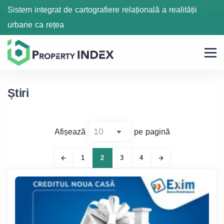
Sistem integrat de cartografiere relațională a realității
urbane ca rețea
Știri
Afișează
pe pagină
1
2
3
4