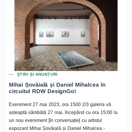
ȘTIRI ȘI ANUNȚURI
Mihai Șovăială și Daniel Mihalcea în
circuitul RDW DesignGo!
Eveniment 27 mai 2023, ora 1500 2/3 galeria vă
așteaptă sâmbătă 27 mai, începând cu ora 15:00 la
un nou eveniment ]în conversație[ cu artistul
expozant Mihai Șovăială și Daniel Mihalcea -